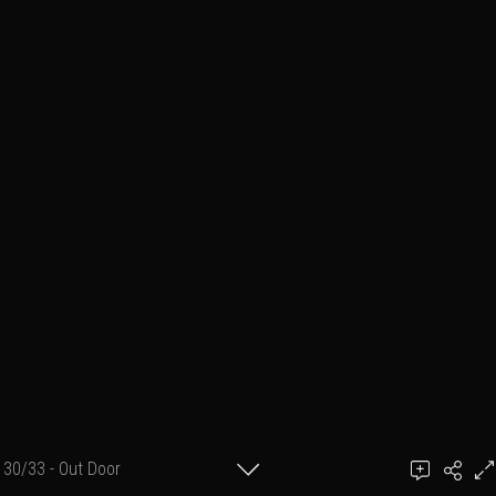
30/33 - Out Door
Photographe : Loïc C