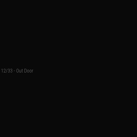
12/33 - Out Door
Modele : Trixy Marquez
(St
ripteaseuse, Gogo, Nan
Gonthier, Challans, Les Sa
Saint Nazaire / Loire atla
Charente Maritime, Deux S
anniversaire, Départ en r
Ajouter un commentaire