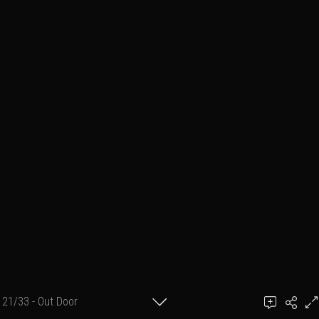
21/33 - Out Door
Photographe : Loïc C